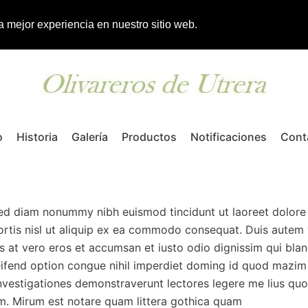
la mejor experiencia en nuestro sitio web.
o
Historia
Galería
Productos
Notificaciones
Cont
 sed diam nonummy nibh euismod tincidunt ut laoreet dolore
ortis nisl ut aliquip ex ea commodo consequat. Duis autem ve
sis at vero eros et accumsan et iusto odio dignissim qui bla
eleifend option congue nihil imperdiet doming id quod mazi
. Investigationes demonstraverunt lectores legere me lius quo
. Mirum est notare quam littera gothica quam