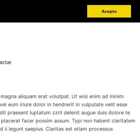
Acepto
actar
 magna aliquam erat volutpat. Ut wisi enim ad minim
l eum iriure dolor in hendrerit in vulputate velit esse
ndit praesent luptatum zzril delenit augue duis dolore te
m placerat facer possim assum. Typi non habent claritatem
d ii legunt saepius. Claritas est etiam processus