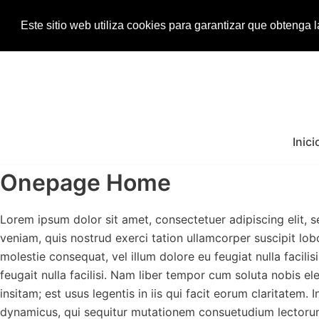
Este sitio web utiliza cookies para garantizar que obtenga 
Saltar
al
contenido
Inici
Onepage Home
Lorem ipsum dolor sit amet, consectetuer adipiscing elit,
veniam, quis nostrud exerci tation ullamcorper suscipit lob
molestie consequat, vel illum dolore eu feugiat nulla facili
feugait nulla facilisi. Nam liber tempor cum soluta nobis 
insitam; est usus legentis in iis qui facit eorum claritatem
dynamicus, qui sequitur mutationem consuetudium lectorum