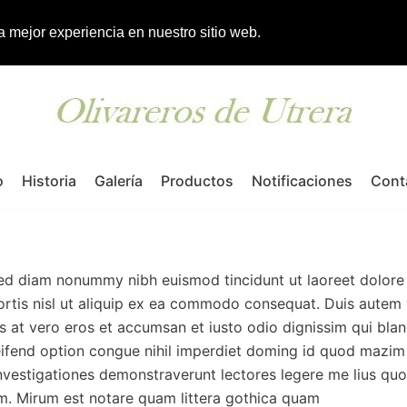
la mejor experiencia en nuestro sitio web.
o
Historia
Galería
Productos
Notificaciones
Cont
 sed diam nonummy nibh euismod tincidunt ut laoreet dolore
ortis nisl ut aliquip ex ea commodo consequat. Duis autem ve
sis at vero eros et accumsan et iusto odio dignissim qui bla
eleifend option congue nihil imperdiet doming id quod mazi
. Investigationes demonstraverunt lectores legere me lius quo
. Mirum est notare quam littera gothica quam