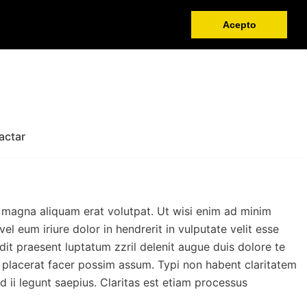
Acepto
actar
 magna aliquam erat volutpat. Ut wisi enim ad minim
l eum iriure dolor in hendrerit in vulputate velit esse
ndit praesent luptatum zzril delenit augue duis dolore te
m placerat facer possim assum. Typi non habent claritatem
d ii legunt saepius. Claritas est etiam processus