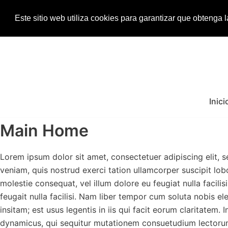
Este sitio web utiliza cookies para garantizar que obtenga 
Saltar
al
contenido
Inici
Main Home
Lorem ipsum dolor sit amet, consectetuer adipiscing elit,
veniam, quis nostrud exerci tation ullamcorper suscipit lob
molestie consequat, vel illum dolore eu feugiat nulla facili
feugait nulla facilisi. Nam liber tempor cum soluta nobis 
insitam; est usus legentis in iis qui facit eorum claritatem
dynamicus, qui sequitur mutationem consuetudium lectorum