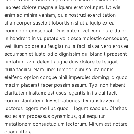
laoreet dolore magna aliquam erat volutpat. Ut wisi
enim ad minim veniam, quis nostrud exerci tation
ullamcorper suscipit lobortis nisl ut aliquip ex ea
commodo consequat. Duis autem vel eum iriure dolor
in hendrerit in vulputate velit esse molestie consequat,
vel illum dolore eu feugiat nulla facilisis at vero eros et
accumsan et iusto odio dignissim qui blandit praesent
luptatum zzril delenit augue duis dolore te feugait
nulla facilisi. Nam liber tempor cum soluta nobis
eleifend option congue nihil imperdiet doming id quod
mazim placerat facer possim assum. Typi non habent
claritatem insitam; est usus legentis in iis qui facit
eorum claritatem. Investigationes demonstraverunt
lectores legere me lius quod ii legunt saepius. Claritas
est etiam processus dynamicus, qui sequitur
mutationem consuetudium lectorum. Mirum est notare
quam littera