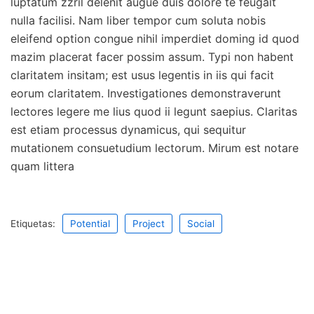
luptatum zzril delenit augue duis dolore te feugait
nulla facilisi. Nam liber tempor cum soluta nobis
eleifend option congue nihil imperdiet doming id quod
mazim placerat facer possim assum. Typi non habent
claritatem insitam; est usus legentis in iis qui facit
eorum claritatem. Investigationes demonstraverunt
lectores legere me lius quod ii legunt saepius. Claritas
est etiam processus dynamicus, qui sequitur
mutationem consuetudium lectorum. Mirum est notare
quam littera
Etiquetas:
Potential
Project
Social