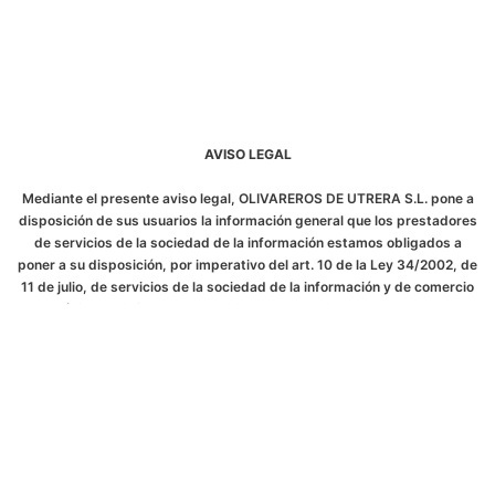
AVISO LEGAL
Mediante el presente aviso legal, OLIVAREROS DE UTRERA S.L. pone a
disposición de sus usuarios la información general que los prestadores
de servicios de la sociedad de la información estamos obligados a
poner a su disposición, por imperativo del art. 10 de la Ley 34/2002, de
11 de julio, de servicios de la sociedad de la información y de comercio
electrónico. Se informa que el sitio web www.olivarerosutrera.com es
titularidad de OLIVAREROS DE UTRERA S.L. legalmente registrada C.I.F
B-41003989 y cuyo domicilio social se encuentra en C/ Progreso, 2a ,
Pol. Ind. La Aurora, 41710 de Utrera (Sevilla). A efectos de contacto e
información OLIVAREROS DE UTRERA S.L. pone a disposición del
usuario la siguiente dirección de correo electrónico:
olivareros@olivarerosutrera.com
El objeto del sitio web es poner a
disposición del usuario información clara acerca de los servicios
prestados por la sociedad titular OLIVAREROS DE UTRERA S.L..