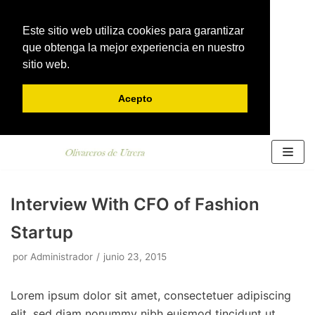
Este sitio web utiliza cookies para garantizar
que obtenga la mejor experiencia en nuestro
sitio web.
Acepto
Saltar
al
contenido
Interview With CFO of Fashion
Startup
por
Administrador
junio 23, 2015
Lorem ipsum dolor sit amet, consectetuer adipiscing
elit, sed diam nonummy nibh euismod tincidunt ut