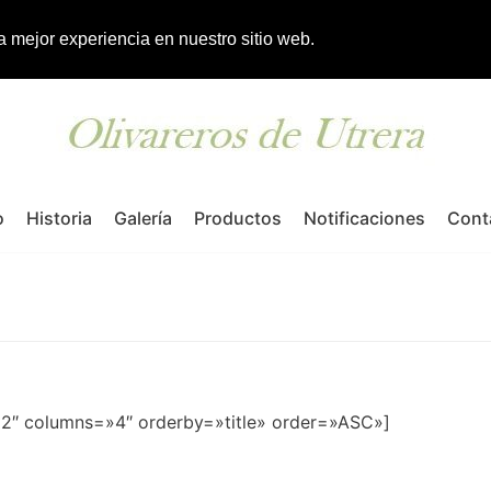
la mejor experiencia en nuestro sitio web.
o
Historia
Galería
Productos
Notificaciones
Cont
12″ columns=»4″ orderby=»title» order=»ASC»]