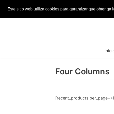
Este sitio web utiliza cookies para garantizar que obtenga 
Saltar
al
contenido
Inici
Four Columns
[recent_products per_page=»